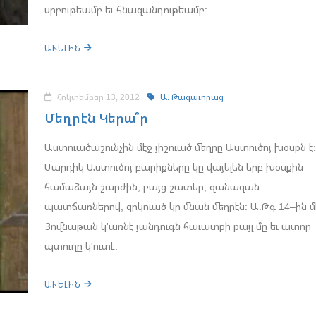
սրբութեամբ եւ հնազանդութեամբ:
ԱՒԵԼԻՆ
Հոկտեմբեր 13, 2012
Ա. Թագաւորաց
Մեղրէն Կերա՞ր
Աստուածաշունչին մէջ յիշուած մեղրը Աստուծոյ խօսքն է
Մարդիկ Աստուծոյ բարիքները կը վայելեն երբ խօսքին
համաձայն շարժին, բայց շատեր, զանազան
պատճառներով, զրկուած կը մնան մեղրէն: Ա.Թգ 14–ին մ
Յովնաթան կ'առնէ յանդուգն հաւատքի քայլ մը եւ ատոր
պտուղը կ'ուտէ:
ԱՒԵԼԻՆ