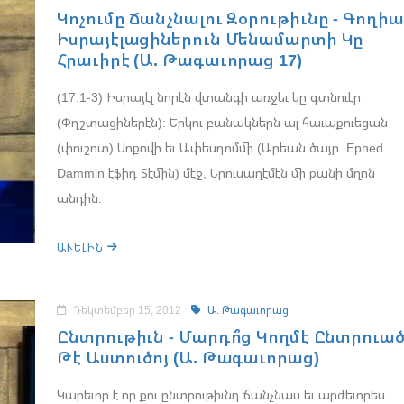
Կոչումը Ճանչնալու Զօրութիւնը - Գողի
Իսրայէլացիներուն Մենամարտի Կը
Հրաւիրէ (Ա. Թագաւորաց 17)
(17.1-3) Իսրայէլ նորէն վտանգի առջեւ կը գտնուէր
(Փղշտացիներէն): Երկու բանակներն ալ հաւաքուեցան
(փուշոտ) Սոքովի եւ Ափեսդոմմի (Արեան ծայր. Ephed
Dammin էֆիդ Տէմին) մէջ, Երուսաղէմէն մի քանի մղոն
անդին:
ԱՒԵԼԻՆ
Դեկտեմբեր 15, 2012
Ա. Թագաւորաց
Ընտրութիւն - Մարդո՞ց Կողմէ Ընտրուած
Թէ Աստուծոյ (Ա. Թագաւորաց)
Կարեւոր է որ քու ընտրութիւնդ ճանչնաս եւ արժեւորես