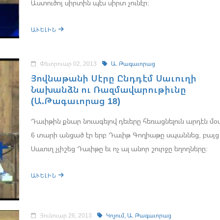
Աստուծոյ սիրտին պէս սիրտ չունէր:
ԱՒԵԼԻՆ
Փետրուար 02, 2013
Ա. Թագաւորաց
Յովնաթանի Սէրը Ընդդէմ Սաւուղի
Նախանձն ու Ռազմավարութիւնը
(Ա.Թագաւորաց 18)
Դաւիթին քնար նուագելով դեւերը հեռացնելուն արդէն մ
6 տարի անցած էր երբ Դաւիթ Գողիաթը սպաննեց, բայց
Սաւուղ չյիշեց Դաւիթը եւ ոչ ալ անոր շուրջը եղողները:
ԱՒԵԼԻՆ
Յունուար 26, 2013
Կոչում,
Ա. Թագաւորաց