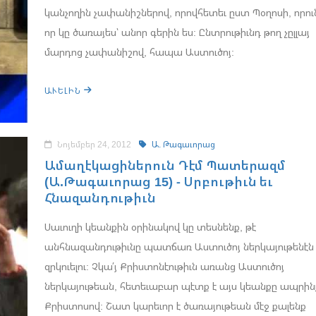
կանչողին չափանիշներով, որովհետեւ ըստ Պօղոսի, որու
որ կը ծառայես՝ անոր գերին ես: Ընտրութիւնդ թող չըլլայ
մարդոց չափանիշով, հապա Աստուծոյ:
ԱՒԵԼԻՆ
Նոյեմբեր 24, 2012
Ա. Թագաւորաց
Ամաղէկացիներուն Դէմ Պատերազմ
(Ա.Թագաւորաց 15) - Սրբութիւն եւ
Հնազանդութիւն
Սաւուղի կեանքին օրինակով կը տեսնենք, թէ
անհնազանդութիւնը պատճառ Աստուծոյ ներկայութենէն
զրկուելու: Չկա՛յ Քրիստոնէութիւն առանց Աստուծոյ
ներկայութեան, հետեւաբար պէտք է այս կեանքը ապրին
Քրիստոսով: Շատ կարեւոր է ծառայութեան մէջ քալենք