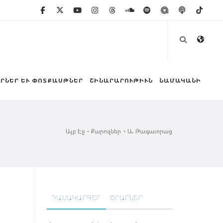
ՐՆԵՐ ԵՒ ՓՈՏՔԱՍԹՆԵՐ
ՇԻՆԱՐԱՐՈՒԹԻՒՆ
ՆԱՄԱԿԱՆԻ
Այբ Էջ
Քարոզներ
Ա. Թագաւորաց
ԴԱՍԱԿԱՐԳԵՐ
ԾՐԱՐՆԵՐ