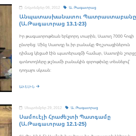
Հոկտեմբեր 06, 2012
Ա. Թագաւորաց
Անպատասխանատու Պատրաստաբան
(Ա.Թագաւորաց 13.1-23)
Իր թագաւորութեան երկրորդ տարին, Սաւուղ 7000 հոգի
ընտրեց: Մինչ Սաւուղը եւ իր բանակը Փղշտացիներուն
դիմաց կեցած էին պատերազմի համար, Սաւուղին շուրջ
գտնուողները թշնամի բանակին զօրութիւնը տեսնելով՝
դողալու սկսան:
ԱՒԵԼԻՆ
Սեպտեմբեր 29, 2012
Ա. Թագաւորաց
Սամուէլի Հրաժեշտի Պատգամը
(Ա.Թագաւորաց 12.1-25)