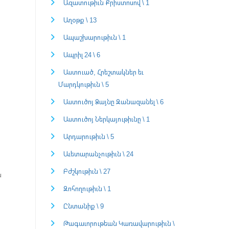
Ազատութիւն Քրիստոսով \ 1
Աղօթք \ 13
Ապաշխարութիւն \ 1
Ապրիլ 24 \ 6
Աստուած, Հրեշտակներ եւ
Մարդկութիւն \ 5
Աստուծոյ Ձայնը Զանազանել \ 6
Աստուծոյ Ներկայութիւնը \ 1
Արդարութիւն \ 5
Աւետարանչութիւն \ 24
Բժշկութիւն \ 27
ն
Զոհողութիւն \ 1
Ընտանիք \ 9
Թագաւորութեան Կառավարութիւն \