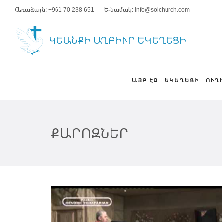
Հեռաձայն: +961 70 238 651
Ե-Նամակ: info@solchurch.com
ԿԵԱՆՔԻ ԱՂԲԻՒՐ ԵԿԵՂԵՑԻ
ԱՅԲ ԷՋ
ԵԿԵՂԵՑԻ
ՈՒՂ
ՔԱՐՈԶՆԵՐ