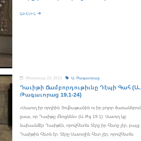
ԱՒԵԼԻՆ
Փետրուար 23, 2013
Ա. Թագաւորաց
Դաւիթի Ճամբորդութիւնը Դէպի Գահ (Ա.
Թագաւորաց 19.1-24)
«Սաւուղ իր որդիին Յովնաթանին ու իր բոլոր ծառաներու
ըսաւ, որ Դաւիթը մեռցնեն» (Ա.Թգ 19.1): Սաւուղ կը
նախանձէր Դաւիթէն, որովհետեւ Տէրը իր հետը չէր, բայց
Դաւիթին հետն էր: Տէրը Սաւուղին հետ չէր, որովհետեւ