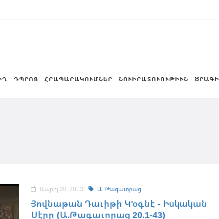
ԻՂ
ԴՊՐՈՑ
ՀՐԱՊԱՐԱԿՈՒՄՆԵՐ
ՆՈՒԻՐԱՏՈՒՈՒԹԻՒՆ
ԾՐԱԳԻ
Ապրիլ 20, 2013
Ա. Թագաւորաց
Յովնաթան Դաւիթի Կ'օգնէ - Իսկական
Սէրը (Ա.Թագաւորաց 20.1-43)