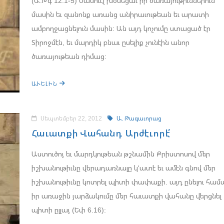
(Ա.Թգ 12.1-5) Սամուէլ խօսեցաւ իր ծառայութիւններուն
մասին եւ զանոնք առանց անիրաւութեան եւ արատի
ամբողջացնելուն մասին: Ան այդ կոչումը ստացած էր
Տիրոջմէն, եւ մարդիկ բնաւ ըսելիք չունէին անոր
ծառայութեան դիմաց:
ԱՒԵԼԻՆ
Սեպտեմբեր 22, 2012
Ա. Թագաւորաց
Հաւատքի Վահանդ Արժէւորէ՛
Աստուծոյ եւ մարդկութեան թշնամին Քրիստոսով մեր
իշխանութիւնը վերադառնալը կ'ատէ եւ ամէն գնով մեր
իշխանութիւնը կոտրել պիտի փափաքի. այդ ընելու համ
իր առաջին յարձակումը մեր հաւատքի վահանը վերցնել
պիտի ըլլայ (Եփ 6.16):