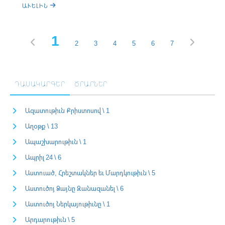
ԱՒԵԼԻՆ
1
2
3
4
5
6
7
ԴԱՍԱԿԱՐԳԵՐ
ԾՐԱՐՆԵՐ
Ազատութիւն Քրիստոսով \ 1
Աղօթք \ 13
Ապաշխարութիւն \ 1
Ապրիլ 24 \ 6
Աստուած, Հրեշտակներ եւ Մարդկութիւն \ 5
Աստուծոյ Ձայնը Զանազանել \ 6
Աստուծոյ Ներկայութիւնը \ 1
Արդարութիւն \ 5