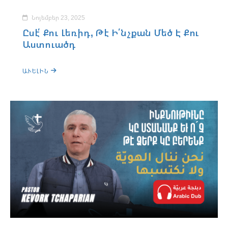
Նոյեմբեր 23, 2025
Ըսէ՛ Քու Լեռիդ, Թէ Ի՛նչքան Մեծ Է Քու
Աստուածդ
ԱՒԵԼԻՆ