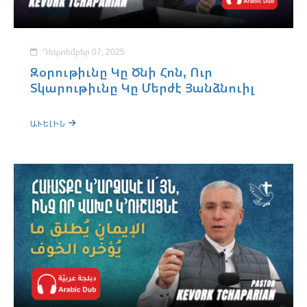
Դեկտեմբեր 07, 2025
Զօրութիւնը Կը Ծնի Հոն, Ուր
Տկարութիւնը Կը Մերժէ Յանձնուիլ
ԱՒԵԼԻՆ