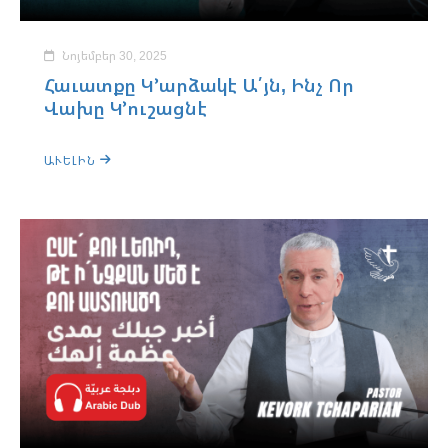
Նոյեմբեր 30, 2025
Հաւատքը Կ՚արձակէ Ա՛յն, Ինչ Որ
Վախը Կ՚ուշացնէ
ԱՒԵԼԻՆ