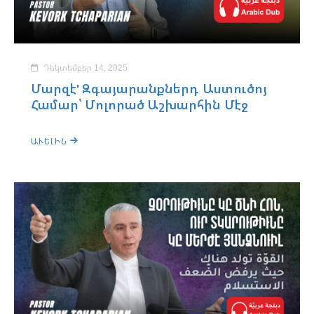
Դեկտեմբեր 14, 2025
Մարզէ' Զգայարանքներդ Աստուծոյ
Համար՝ Մոլորած Աշխարհին Մէջ
ԱՒԵԼԻՆ