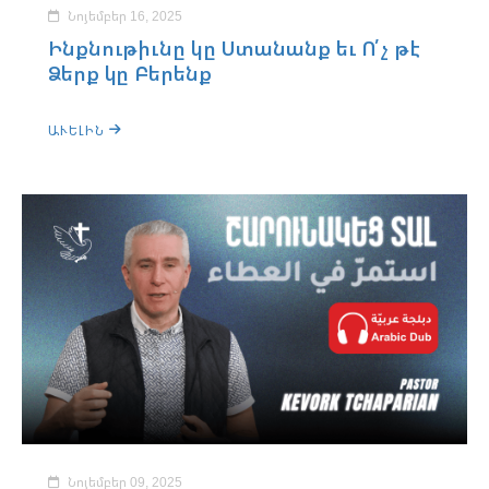
Նոյեմբեր 16, 2025
Ինքնութիւնը կը Ստանանք եւ Ո՛չ թէ
Ձերք կը Բերենք
ԱՒԵԼԻՆ
Նոյեմբեր 09, 2025