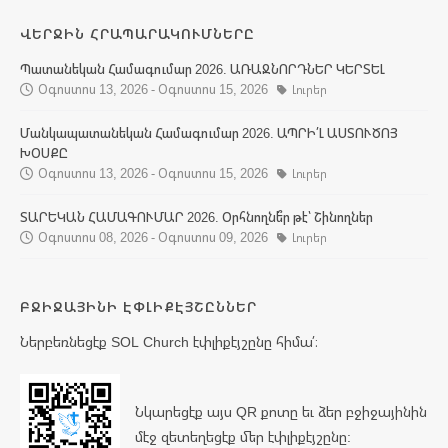
ՎԵՐՋԻՆ ՀՐԱՊԱՐԱԿՈՒՄՆԵՐԸ
Պատանեկան Համագումար 2026. ԱՌԱՋՆՈՐԴՆԵՐ ԿԵՐՏԵԼ
Օգոստոս 13, 2026 - Օգոստոս 15, 2026
Լուրեր
Մանկապատանեկան Համագումար 2026. ԱՊՐԻ՛Լ ԱՍՏՈՒԾՈՅ
ԽՕՍՔԸ
Օգոստոս 13, 2026 - Օգոստոս 15, 2026
Լուրեր
ՏԱՐԵԿԱՆ ՀԱՄԱԳՈՒՄԱՐ 2026. Օրհնողնե՞ր թէ՝ Շինողներ
Օգոստոս 08, 2026 - Օգոստոս 09, 2026
Լուրեր
ԲՋԻՋԱՅԻՆԻ ԷՓԼԻՔԷՅՇԸՆՆԵՐ
Ներբեռնեցէք SOL Church էփլիքէյշընը հիմա՛։
Նկարեցէք այս QR քոտը եւ ձեր բջիջայինին
մէջ զետեղեցէք մեր էփլիքէյշընը: