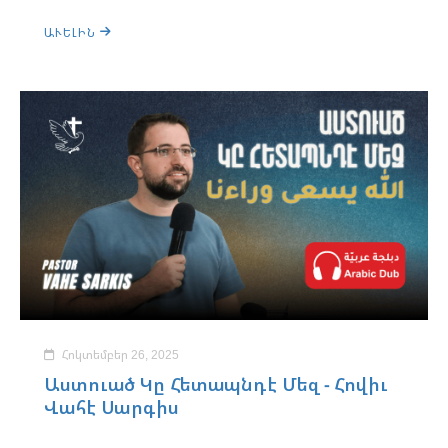
ԱՒԵԼԻՆ
Հոկտեմբեր 26, 2025
Աստուած Կը Հետապնդէ Մեզ - Հովիւ
Վահէ Սարգիս