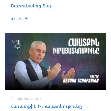
Շարունակեց Տալ
ԱՒԵԼԻՆ
Նոյեմբեր 02, 2025
Հաւատքին Իւրայատկութիւնը