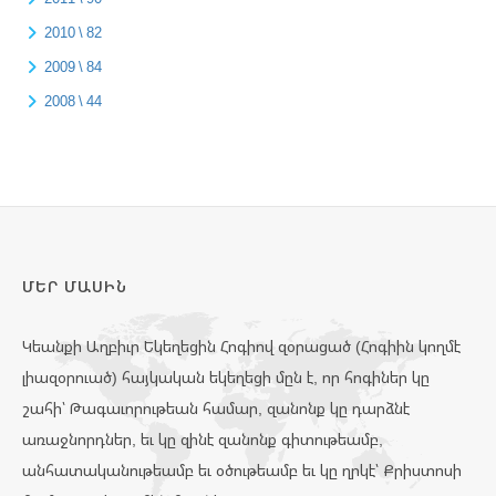
2010 \ 82
2009 \ 84
2008 \ 44
ՄԵՐ ՄԱՍԻՆ
Կեանքի Աղբիւր Եկեղեցին Հոգիով զօրացած (Հոգիին կողմէ
լիազօրուած) հայկական եկեղեցի մըն է, որ հոգիներ կը
շահի՝ Թագաւորութեան համար, զանոնք կը դարձնէ
առաջնորդներ, եւ կը զինէ զանոնք գիտութեամբ,
անհատականութեամբ եւ օծութեամբ եւ կը ղրկէ՝ Քրիստոսի