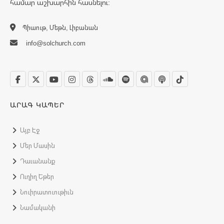
համար աշխարհին հասնելու:
Պիաութ, Մեթն, Լիբանան
info@solchurch.com
ԱՐԱԳ ԿԱՊԵՐ
Այբ Էջ
Մեր Մասին
Դաւանանք
Ուղիղ Եթեր
Նուիրատուութիւն
Նամականի