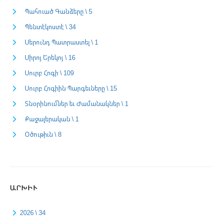
Պահուած Գանձերը \ 5
Պենտէկոստէ \ 34
Սերունդ Պատրաստել \ 1
Սիրոյ Երեկոյ \ 16
Սուրբ Հոգի \ 109
Սուրբ Հոգիին Պարգեւները \ 15
Տնօրինումներ եւ Ժամանակներ \ 1
Քաջալերական \ 1
Օծութիւն \ 8
ԱՐԽԻՒ
2026 \ 34