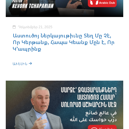
Դեկտեմբեր 21, 2025
Աստուծոյ Ներկայութիւնը Տեղ Մը Չէ,
Որ Կերթանք, Հապա Կեանք Մըն է, Որ
Կ՚ապրինք
ԱՒԵԼԻՆ