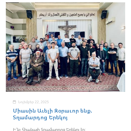
Նոյեմբեր 22, 2025
Միասին Աւելի Զօրաւոր ենք.
Տղամարդոց Երեկոյ
Ի՜նչ հիանալի Տղամարդոց Երեկոյ էր: