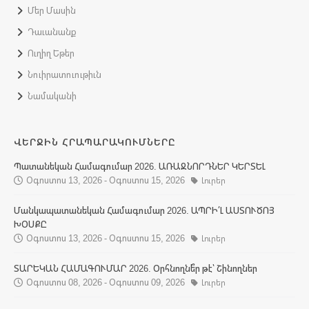
Մեր Մասին
Դաւանանք
Ուղիղ Եթեր
Նուիրատուութիւն
Նամականի
ՎԵՐՋԻՆ ՀՐԱՊԱՐԱԿՈՒՄՆԵՐԸ
Պատանեկան Համագումար 2026. ԱՌԱՋՆՈՐԴՆԵՐ ԿԵՐՏԵԼ
Օգոստոս 13, 2026 - Օգոստոս 15, 2026
Լուրեր
Մանկապատանեկան Համագումար 2026. ԱՊՐԻ՛Լ ԱՍՏՈՒԾՈՅ
ԽՕՍՔԸ
Օգոստոս 13, 2026 - Օգոստոս 15, 2026
Լուրեր
ՏԱՐԵԿԱՆ ՀԱՄԱԳՈՒՄԱՐ 2026. Օրհնողնե՞ր թէ՝ Շինողներ
Օգոստոս 08, 2026 - Օգոստոս 09, 2026
Լուրեր