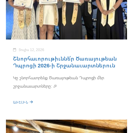
Յուլիս 12, 2026
Շնորհաւորութիւննե՜ր Ծառայութեան
Դպրոցի 2026-ի Շրջանաւարտներուն
Կը շնորհաւորենք Ծառայութեան Դպրոցի մեր
շրջանաւարտները: 🎉
ԱՒԵԼԻՆ