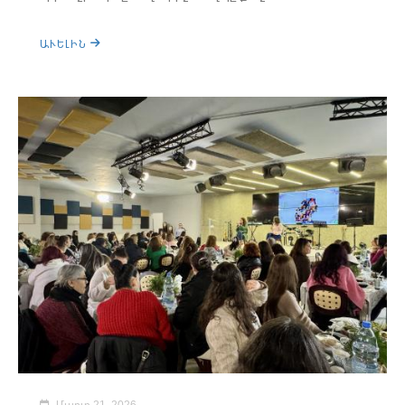
ԱՒԵԼԻՆ
Մարտ 21, 2026