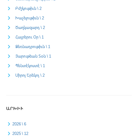
Բժշկութիւն \ 2
Խաչելութիւն \ 2
Ծաղկազարդ \ 2
Հայրերու Օր \ 1
Ձեռնադրութիւն \ 1
Յարութեան Տօն \ 1
Պենտէկոստէ \ 1
Սիրոյ Երեկոյ \ 2
ԱՐԽԻՒ
2026 \ 6
2025 \ 12