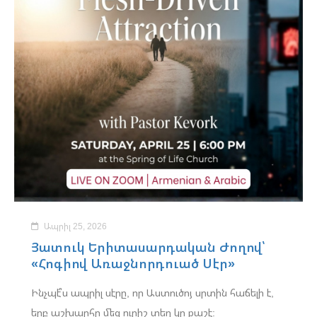
Ապրիլ 25, 2026
Յատուկ Երիտասարդական Ժողով՝
«Հոգիով Առաջնորդուած Սէր»
​Ինչպէ՞ս ապրիլ սէրը, որ Աստուծոյ սրտին հաճելի է,
երբ աշխարհը մեզ ուրիշ տեղ կը քաշէ: