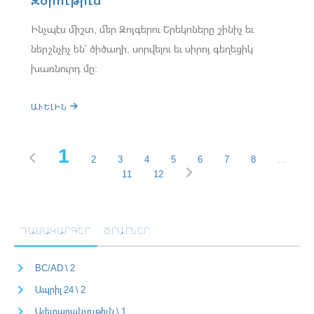
Ինչպէս միշտ, մեր Զոյգերու Երեկոները շինիչ եւ
ներշնչիչ են՝ ծիծաղի, սորվելու եւ սիրոյ գեղեցիկ
խառնուրդ մը:
ԱՒԵԼԻՆ
1
2
3
4
5
6
7
8
...
11
12
ԴԱՍԱԿԱՐԳԵՐ
ԾՐԱՐՆԵՐ
BC/AD \ 2
Ապրիլ 24 \ 2
Աւետարանչութիւն \ 1