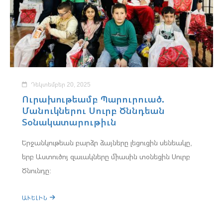
Դեկտեմբեր 20, 2025
Ուրախութեամբ Պարուրուած.
Մանուկներու Սուրբ Ծննդեան
Տօնակատարութիւն
Երջանկութեան բարձր ձայները լեցուցին սենեակը,
երբ Աստուծոյ զաւակները միասին տօնեցին Սուրբ
Ծնունդը:
ԱՒԵԼԻՆ