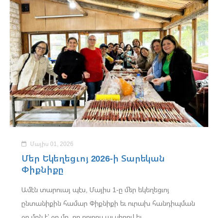
Մայիս 01, 2026
Մեր Եկեղեցւոյ 2026-ի Տարեկան
Փիքնիքը
Ամէն տարուայ պէս, Մայիս 1-ը մեր եկեղեցւոյ
ընտանիքին համար Փիքնիքի եւ ուրախ հանդիպման
օր մըն է՝ օր մը, որ բոլորս ալ սիրով եւ