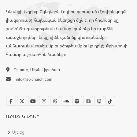
Կեանքի Աղբիւր Եկեղեցին Հոգիով զօրացած (Հոգիին կողմէ
լիազօրուած) հայկական եկեղեցի մըն է, որ հոգիներ կը
շահի՝ Թագաւորութեան համար, զանոնք կը դարձնէ
առաջնորդներ, եւ կը զինէ զանոնք գիտութեամբ,
անհատականութեամբ եւ օծութեամբ եւ կը ղրկէ՝ Քրիստոսի
համար աշխարհին հասնելու:
Պիաութ, Մեթն, Լիբանան
info@solchurch.com
ԱՐԱԳ ԿԱՊԵՐ
Այբ Էջ