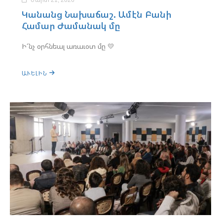
Կանանց Նախաճաշ. Ամէն Բանի
Համար Ժամանակ մը
Ի՜նչ օրհնեալ առաւօտ մը 💛
ԱՒԵԼԻՆ