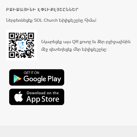
ԲՋԻՋԱՅԻՆԻ ԷՓԼԻՔԷՅՇԸՆՆԵՐ
Ներբեռնեցէք SOL Church էփլիքէյշընը հիմա՛։
Նկարեցէք այս QR քոտը եւ ձեր բջիջայինին
մէջ զետեղեցէք մեր էփլիքէյշընը: