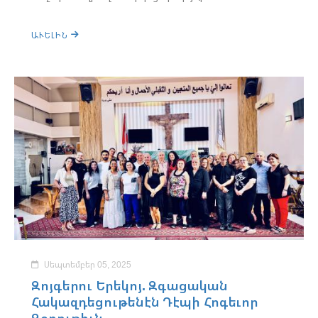
ԱՒԵԼԻՆ
Սեպտեմբեր 05, 2025
Զոյգերու Երեկոյ. Զգացական
Հակազդեցութենէն Դէպի Հոգեւոր
Զօրութիւն