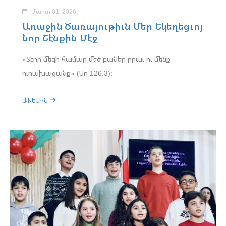
Մարտ 01, 2026
Առաջին Ծառայութիւն Մեր Եկեղեցւոյ
Նոր Շէնքին Մէջ
«Տէրը մեզի համար մեծ բաներ ըրաւ ու մենք
ուրախացանք» (Սղ 126.3):
ԱՒԵԼԻՆ