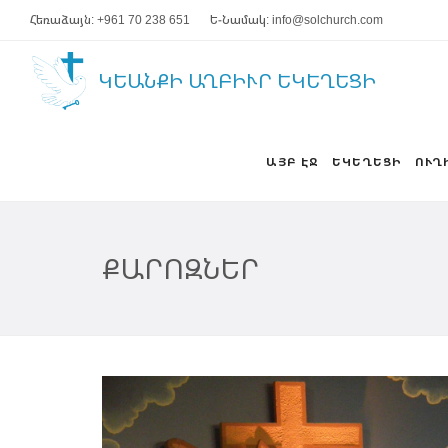
Հեռաձայն: +961 70 238 651
Ե-Նամակ: info@solchurch.com
ԿԵԱՆՔԻ ԱՂԲԻՒՐ ԵԿԵՂԵՑԻ
ԱՅԲ ԷՋ
ԵԿԵՂԵՑԻ
ՈՒՂ
ՔԱՐՈԶՆԵՐ