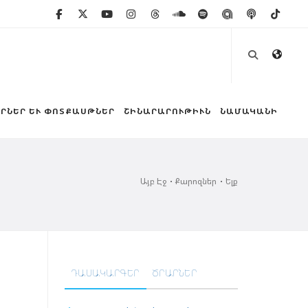
ՐՆԵՐ ԵՒ ՓՈՏՔԱՍԹՆԵՐ
ՇԻՆԱՐԱՐՈՒԹԻՒՆ
ՆԱՄԱԿԱՆԻ
Այբ Էջ
Քարոզներ
Ելք
ԴԱՍԱԿԱՐԳԵՐ
ԾՐԱՐՆԵՐ