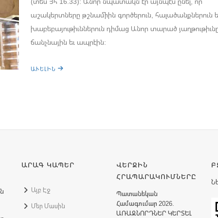
(տե՛ս Յհ 16.33): Անոր նպատակն էր այնպէս ընել, որ
աշակերտները թշնամիին գործերուն, հալածանքներուն ե
խաբեբայութիւններուն դիմաց Անոր տարած յաղթութիւն
ճանչնային եւ ապրէին:
ԱՒԵԼԻՆ
ԱՐԱԳ ԿԱՊԵՐ
ՎԵՐՋԻՆ
Բ
ՀՐԱՊԱՐԱԿՈՒՄՆԵՐԸ
Ն
Այբ Էջ
ին
Պատանեկան
Համագումար 2026.
Մեր Մասին
ԱՌԱՋՆՈՐԴՆԵՐ ԿԵՐՏԵԼ