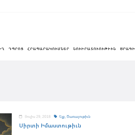
ԻՂ
ԴՊՐՈՑ
ՀՐԱՊԱՐԱԿՈՒՄՆԵՐ
ՆՈՒԻՐԱՏՈՒՈՒԹԻՒՆ
ԾՐԱԳԻ
Յուլիս 29, 2018
Ելք,
Ծառայութիւն
Սիրտի Իմաստութիւն