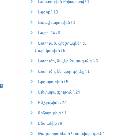
Ազատութիւն Քրիստոսով \ 1
Աղօթք \ 13
Ապաշխարութիւն \ 1
Ապրիլ 24 \ 6
Աստուած, Հրեշտակներ եւ
Մարդկութիւն \ 5
Աստուծոյ Ձայնը Զանազանել \ 6
Աստուծոյ Ներկայութիւնը \ 1
Արդարութիւն \ 5
ք
Աւետարանչութիւն \ 24
Բժշկութիւն \ 27
Զոհողութիւն \ 1
Ընտանիք \ 9
Թագաւորութեան Կառավարութիւն \