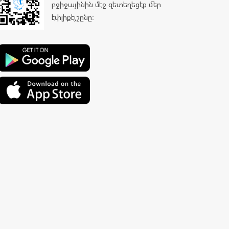
բջիջայինին մէջ զետեղեցէք մեր
էփլիքէյշընը: