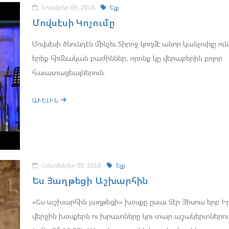
Նոյեմբեր 06, 2016
Ելք
Մովսէսի Կոչումը
Մովսէսի ծնունդէն մինչեւ Տիրոջ կողմէ անոր կանչուիլը ու
երեք հիմնական բաժիններ, որոնք կը վերաբերին բոլոր
հաւատացեալներուն.
ԱՒԵԼԻՆ
Հոկտեմբեր 30, 2016
Ելք
Ես Յաղթեցի Աշխարհին
«Ես աշխարհին յաղթեցի» խօսքը ըսաւ Տէր Յիսուս երբ Ի
վերջին խօսքերն ու խրատները կու տար աշակերտներու