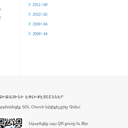
2011 \ 90
ւ
2010 \ 82
ը
2009 \ 84
2008 \ 44
ՋԻՋԱՅԻՆԻ ԷՓԼԻՔԷՅՇԸՆՆԵՐ
երբեռնեցէք SOL Church էփլիքէյշընը հիմա՛։
Նկարեցէք այս QR քոտը եւ ձեր