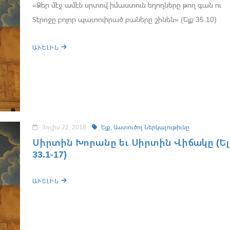
«Ձեր մէջ ամէն սրտով իմաստուն եղողները թող գան ու
Տէրոջը բոլոր պատուիրած բաները շինեն» (Ելք 35.10)
ԱՒԵԼԻՆ
Յուլիս 22, 2018
Ելք,
Աստուծոյ Ներկայութիւնը
Սիրտին Խորանը եւ Սիրտին Վիճակը (Ել
33.1-17)
ԱՒԵԼԻՆ