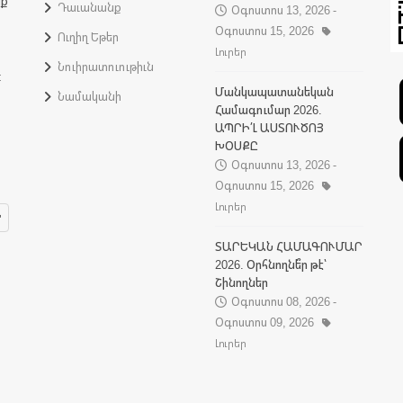
նք
Դաւանանք
Օգոստոս 13, 2026 -
Օգոստոս 15, 2026
Ուղիղ Եթեր
Լուրեր
Նուիրատուութիւն
:
Մանկապատանեկան
Նամականի
Համագումար 2026.
ԱՊՐԻ՛Լ ԱՍՏՈՒԾՈՅ
ԽՕՍՔԸ
Օգոստոս 13, 2026 -
Օգոստոս 15, 2026
Լուրեր
ՏԱՐԵԿԱՆ ՀԱՄԱԳՈՒՄԱՐ
2026. Օրհնողնե՞ր թէ՝
Շինողներ
Օգոստոս 08, 2026 -
Օգոստոս 09, 2026
Լուրեր