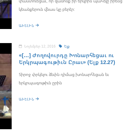
փաստուեցաւ, որ զանոնք իր երկրին պահելը իրենց
կեանքերուն վնաս կը բերէր:
ԱՒԵԼԻՆ
Նոյեմբեր 12, 2016
Ելք
«[…] Ժողովուրդը Խոնարհեցաւ ու
Երկրպագութիւն Ըրաւ» (Ելք 12.27)
Տիրոջ փրկելու ձեւին դիմաց խոնարհեցան եւ
երկրպագութիւն ըրին
ԱՒԵԼԻՆ