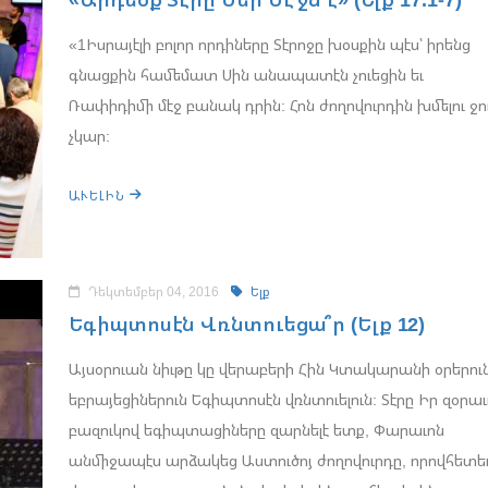
«1Իսրայէլի բոլոր որդիները Տէրոջը խօսքին պէս՝ իրենց
գնացքին համեմատ Սին անապատէն չուեցին եւ
Ռափիդիմի մէջ բանակ դրին: Հոն ժողովուրդին խմելու ջո
չկար:
ԱՒԵԼԻՆ
Դեկտեմբեր 04, 2016
Ելք
Եգիպտոսէն Վռնտուեցա՞ր (Ելք 12)
Այսօրուան նիւթը կը վերաբերի Հին Կտակարանի օրերու
եբրայեցիներուն Եգիպտոսէն վռնտուելուն: Տէրը Իր զօրա
բազուկով եգիպտացիները զարնելէ ետք, Փարաւոն
անմիջապէս արձակեց Աստուծոյ ժողովուրդը, որովհետե