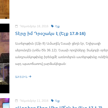
Դեկտեմբեր 18, 2016
Ելք
Տէրը իմ Դրօշակս Է (Ելք 17.8-16)
Ատելութիւն (Հմր 8) Ամաղէկ Եսաւի ցեղն էր, Եղիբազի
սերունդէն (տե՛ս Ծն 36.12): Եսաւի որդիները Յակոբի օրեր
անդրանկութիւնը իրենցմէ առնուելուն ատելութիւնը ունէին
այդ պատճառով յարձակեցան:
ԱՒԵԼԻՆ
Դեկտեմբեր 11, 2016
Ելք
«Արդեօք Տէրը Մեր Մէ՞ջն է» (Ելք 17.1-7)