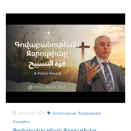
Ապրիլ 02, 2023
Աւագ Շաբաթ,
Ծաղկազարդ,
Մատթէոս
Գովաբանութեան Զօրութիւնը