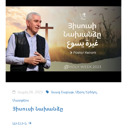
Ապրիլ 06, 2023
Աւագ Շաբաթ,
Սիրոյ Երեկոյ,
Մատթէոս
Յիսուսի Նախանձը
ԱՒԵԼԻՆ