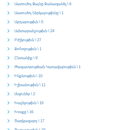
Աստուծոյ Ձայնը Զանազանել \ 6
Աստուծոյ Ներկայութիւնը \ 1
Արդարութիւն \ 5
Աւետարանչութիւն \ 24
Բժշկութիւն \ 27
Զոհողութիւն \ 1
Ընտանիք \ 9
Թագաւորութեան Կառավարութիւն \ 1
Ինքնութիւն \ 10
Իշխանութիւն \ 11
Լեզուներ \ 2
Խաչելութիւն \ 16
Խօսքը \ 16
Ծաղկազարդ \ 17
Ծառայութիւն \ 19