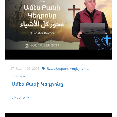
Ապրիլ 07, 2023
Աւագ Շաբաթ,
Խաչելութիւն,
Մատթէոս
Ամէն Բանի Կեդրոնը
ԱՒԵԼԻՆ