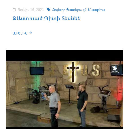
Յունիս 16, 2021
Հոգեւոր Պատերազմ,
Մատթէոս
ԶԱստուած Պիտի Տեսնեն
ԱՒԵԼԻՆ