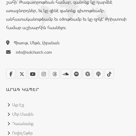
շահի՝ Թագաւորութեան համար, զանոնք կը դարձնէ
առաջնորդներ, եւ կը զինէ զանոնք գիտութեամբ,
անհատականութեամբ եւ օծութեամբ եւ կը ղրկէ՝ Քրիստոսի
համար աշխարհին հասնելու:
Պիաութ, Մեթն, Լիբանան
info@solchurch.com
ԱՐԱԳ ԿԱՊԵՐ
Այբ Էջ
Մեր Մասին
Դաւանանք
Ուղիղ Եթեր