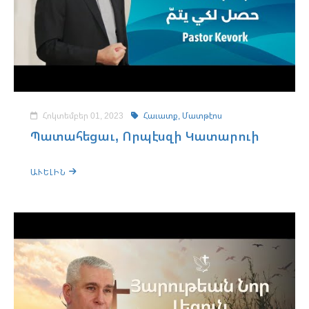
Հոկտեմբեր 01, 2023
Հաւատք,
Մատթէոս
Պատահեցաւ, Որպէսզի Կատարուի
ԱՒԵԼԻՆ