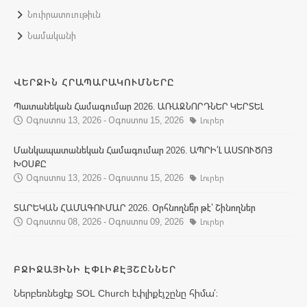
Նուիրատուութիւն
Նամականի
ՎԵՐՋԻՆ ՀՐԱՊԱՐԱԿՈՒՄՆԵՐԸ
Պատանեկան Համագումար 2026. ԱՌԱՋՆՈՐԴՆԵՐ ԿԵՐՏԵԼ
Օգոստոս 13, 2026 - Օգոստոս 15, 2026
Լուրեր
Մանկապատանեկան Համագումար 2026. ԱՊՐԻ՛Լ ԱՍՏՈՒԾՈՅ
ԽՕՍՔԸ
Օգոստոս 13, 2026 - Օգոստոս 15, 2026
Լուրեր
ՏԱՐԵԿԱՆ ՀԱՄԱԳՈՒՄԱՐ 2026. Օրհնողնե՞ր թէ՝ Շինողներ
Օգոստոս 08, 2026 - Օգոստոս 09, 2026
Լուրեր
ԲՋԻՋԱՅԻՆԻ ԷՓԼԻՔԷՅՇԸՆՆԵՐ
Ներբեռնեցէք SOL Church էփլիքէյշընը հիմա՛։