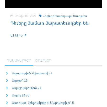
Յունիս 09, 2021
Հոգեւոր Պատերազմ,
Մատթէոս
Դեւերը Յամառ Յարատեւողներ Են
ԱՒԵԼԻՆ
ԴԱՍԱԿԱՐԳԵՐ
ԾՐԱՐՆԵՐ
Ազատութիւն Քրիստոսով \ 1
Աղօթք \ 13
Ապաշխարութիւն \ 1
Ապրիլ 24 \ 6
Աստուած, Հրեշտակներ եւ Մարդկութիւն \ 5