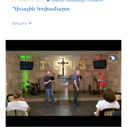
Յունիս 23, 2021
Հոգեւոր Պատերազմ,
Մատթէոս
Դիւային Կռփամարտ
ԱՒԵԼԻՆ