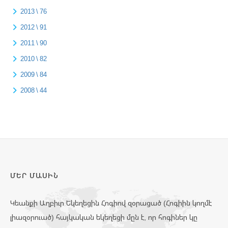
2013 \ 76
2012 \ 91
2011 \ 90
2010 \ 82
2009 \ 84
2008 \ 44
ՄԵՐ ՄԱՍԻՆ
Կեանքի Աղբիւր Եկեղեցին Հոգիով զօրացած (Հոգիին կողմէ
լիազօրուած) հայկական եկեղեցի մըն է, որ հոգիներ կը