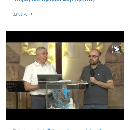
ԱՒԵԼԻՆ