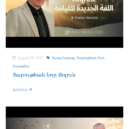
Ապրիլ 09, 2023
Աւագ Շաբաթ,
Յարութեան Տօն,
Մատթէոս
Յարութեան Նոր Լեզուն
ԱՒԵԼԻՆ