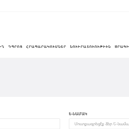
ԻՂ
ԴՊՐՈՑ
ՀՐԱՊԱՐԱԿՈՒՄՆԵՐ
ՆՈՒԻՐԱՏՈՒՈՒԹԻՒՆ
ԾՐԱԳԻ
Ե-ՆԱՄԱԿ