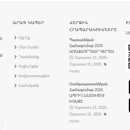
ԱՐԱԳ ԿԱՊԵՐ
ՎԵՐՋԻՆ
Բ
ՀՐԱՊԱՐԱԿՈՒՄՆԵՐԸ
Ն
Այբ Էջ
ին
Պատանեկան
Համագումար 2026.
Մեր Մասին
ԱՌԱՋՆՈՐԴՆԵՐ ԿԵՐՏԵԼ
նք
Դաւանանք
Օգոստոս 13, 2026 -
Օգոստոս 15, 2026
Ուղիղ Եթեր
Լուրեր
Նուիրատուութիւն
:
Մանկապատանեկան
Նամականի
Համագումար 2026.
ԱՊՐԻ՛Լ ԱՍՏՈՒԾՈՅ
ԽՕՍՔԸ
Օգոստոս 13, 2026 -
Օգոստոս 15, 2026
Լուրեր