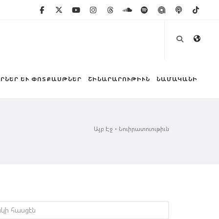
ՐՆԵՐ ԵՒ ՓՈՏՔԱՍԹՆԵՐ
ՇԻՆԱՐԱՐՈՒԹԻՒՆ
ՆԱՄԱԿԱՆԻ
Այբ Էջ
Նուիրատուութիւն