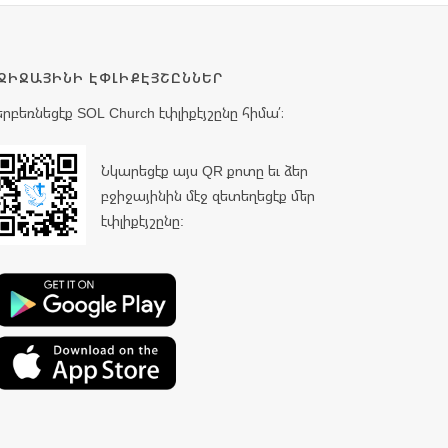
ՋԻՋԱՅԻՆԻ ԷՓԼԻՔԷՅՇԸՆՆԵՐ
երբեռնեցէք SOL Church էփլիքէյշընը հիմա՛։
Նկարեցէք այս QR քոտը եւ ձեր
բջիջայինին մէջ զետեղեցէք մեր
էփլիքէյշընը: