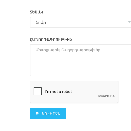
ՏԵՍԱԿ
ՀԱՂՈՐԴԱԳՐՈՒԹԻՒՆ
ՆՈՒԻՐԵԼ