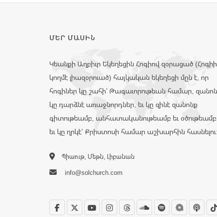
ՄԵՐ ՄԱՍԻՆ
Կեանքի Աղբիւր Եկեղեցին Հոգիով զօրացած (Հոգի
կողմէ լիազօրուած) հայկական եկեղեցի մըն է, որ
հոգիներ կը շահի՝ Թագաւորութեան համար, զանո
կը դարձնէ առաջնորդներ, եւ կը զինէ զանոնք
գիտութեամբ, անհատականութեամբ եւ օծութեամբ
եւ կը ղրկէ՝ Քրիստոսի համար աշխարհին հասնելու
Պիաութ, Մեթն, Լիբանան
info@solchurch.com