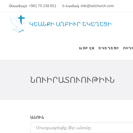
Հեռաձայն: +961 70 238 651
Ե-Նամակ: info@solchurch.com
ԿԵԱՆՔԻ ԱՂԲԻՒՐ ԵԿԵՂԵՑԻ
ԱՅԲ ԷՋ
ԵԿԵՂԵՑԻ
ՈՒՂ
ՆՈՒԻՐԱՏՈՒՈՒԹԻՒՆ
ԱՆՈՒՆ