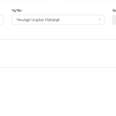
ԴԷՊԻ
Գ