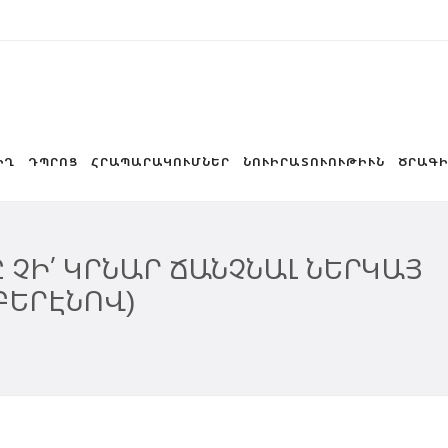
ԻՂ
ԴՊՐՈՑ
ՀՐԱՊԱՐԱԿՈՒՄՆԵՐ
ՆՈՒԻՐԱՏՈՒՈՒԹԻՒՆ
ԾՐԱԳԻ
ՉԻ՛ ԿՐՆԱՐ ՃԱՆՉՆԱԼ ՆԵՐԿԱՅ
ԲԵՐԷՆՈՎ)