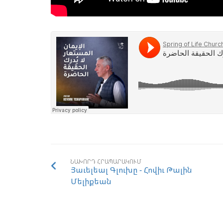
ՆԱԽՈՐԴ ՀՐԱՊԱՐԱԿՈՒՄ
Յաւելեալ Գլուխը - Հովիւ Թալին
Մելիքեան