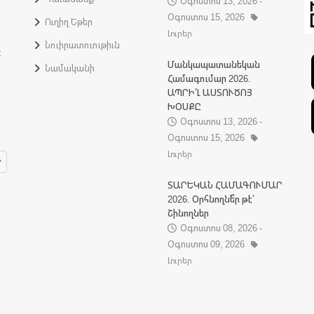
Օգոստոս 13, 2026 -
Օգոստոս 15, 2026
Ուղիղ Եթեր
Լուրեր
Նուիրատուութիւն
:
Մանկապատանեկան
Նամականի
Համագումար 2026.
ԱՊՐԻ՛Լ ԱՍՏՈՒԾՈՅ
ԽՕՍՔԸ
Օգոստոս 13, 2026 -
Օգոստոս 15, 2026
Լուրեր
ՏԱՐԵԿԱՆ ՀԱՄԱԳՈՒՄԱՐ
2026. Օրհնողնե՞ր թէ՝
Շինողներ
Օգոստոս 08, 2026 -
Օգոստոս 09, 2026
Լուրեր