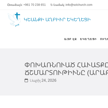
Հեռաձայն: +961 70 238 651
Ե-Նամակ: info@solchurch.com
ԿԵԱՆՔԻ ԱՂԲԻՒՐ ԵԿԵՂԵՑԻ
ԱՅԲ ԷՋ
ԵԿԵՂԵՑԻ
ՈՒՂ
ՓՈԽԱՌՆՈՒԱԾ ՀԱՒԱՏՔԸ 
ՃՇՄԱՐՏՈՒԹԻՒՆԸ (ԱՐԱ
Ապրիլ 24, 2026