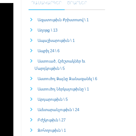
ԴԱՍԱԿԱՐԳԵՐ
ԾՐԱՐՆԵՐ
Ազատութիւն Քրիստոսով \ 1
Աղօթք \ 13
Ապաշխարութիւն \ 1
Ապրիլ 24 \ 6
Աստուած, Հրեշտակներ եւ
Մարդկութիւն \ 5
Աստուծոյ Ձայնը Զանազանել \ 6
Աստուծոյ Ներկայութիւնը \ 1
Արդարութիւն \ 5
Աւետարանչութիւն \ 24
Բժշկութիւն \ 27
Զոհողութիւն \ 1