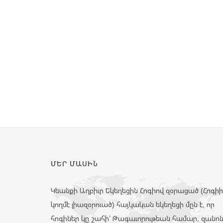
ՄԵՐ ՄԱՍԻՆ
Կեանքի Աղբիւր Եկեղեցին Հոգիով զօրացած (Հոգի
կողմէ լիազօրուած) հայկական եկեղեցի մըն է, որ
հոգիներ կը շահի՝ Թագաւորութեան համար, զանո