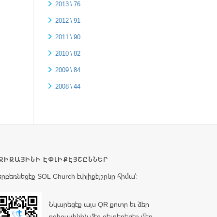
2013 \ 76
2012 \ 91
2011 \ 90
2010 \ 82
2009 \ 84
2008 \ 44
ՋԻՋԱՅԻՆԻ ԷՓԼԻՔԷՅՇԸՆՆԵՐ
երբեռնեցէք SOL Church էփլիքէյշընը հիմա՛։
Նկարեցէք այս QR քոտը եւ ձեր
բջիջայինին մէջ զետեղեցէք մեր