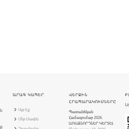
ԱՐԱԳ ԿԱՊԵՐ
ՎԵՐՋԻՆ
Բ
ՀՐԱՊԱՐԱԿՈՒՄՆԵՐԸ
Ն
Այբ Էջ
ին
Պատանեկան
Համագումար 2026.
Մեր Մասին
ԱՌԱՋՆՈՐԴՆԵՐ ԿԵՐՏԵԼ
նք
Դաւանանք