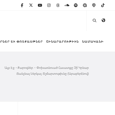
ՐՆԵՐ ԵՒ ՓՈՏՔԱՍԹՆԵՐ
ՇԻՆԱՐԱՐՈՒԹԻՒՆ
ՆԱՄԱԿԱՆԻ
Այբ Էջ
Քարոզներ
Փոխառնուած Հաւատքը Չի՛ Կրնար
Ճանչնալ Ներկայ Ճշմարտութիւնը (Արաբերէնով)