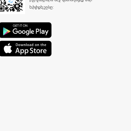
էփլիքէյշընը: