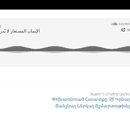
ՅԱՋՈՐԴ ՀՐԱՊԱՐԱԿՈՒ
Փոխառնուած Հաւատքը Չի՛ Կրնա
Ճանչնալ Ներկայ Ճշմարտութիւն