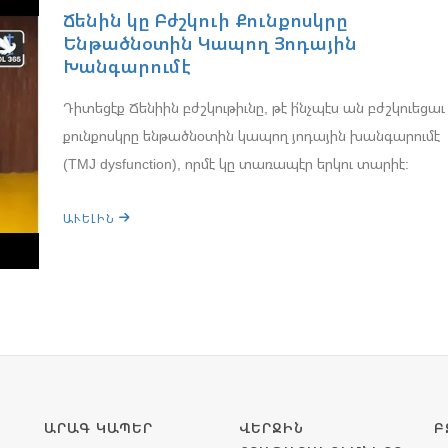
Ճենին կը Բժշկուի Քունքոսկրը
Ենթածնօտին Կապող Յոդային
Խանգարումէ
Դիտեցէք Ճենիին բժշկութիւնը, թէ ի՛նչպէս ան բժշկուեցաւ
քունքոսկրը ենթածնoտին կապող յոդային խանգարումէ
(TMJ dysfunction), որմէ կը տառապէր երկու տարիէ:
ԱՒԵԼԻՆ
ԱՐԱԳ ԿԱՊԵՐ
ՎԵՐՋԻՆ
Բ