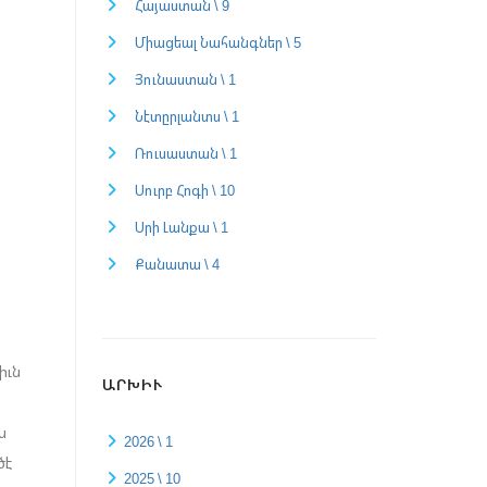
Հայաստան \ 9
Միացեալ Նահանգներ \ 5
Յունաստան \ 1
Նէտըրլանտս \ 1
Ռուսաստան \ 1
Սուրբ Հոգի \ 10
Սրի Լանքա \ 1
Քանատա \ 4
իւն
ԱՐԽԻՒ
ս
2026 \ 1
ծէ
2025 \ 10