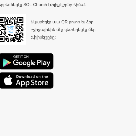
երբեռնեցէք SOL Church էփլիքէյշընը հիմա՛։
Նկարեցէք այս QR քոտը եւ ձեր
բջիջայինին մէջ զետեղեցէք մեր
էփլիքէյշընը: