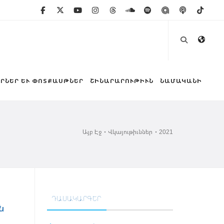
ՐՆԵՐ ԵՒ ՓՈՏՔԱՍԹՆԵՐ
ՇԻՆԱՐԱՐՈՒԹԻՒՆ
ՆԱՄԱԿԱՆԻ
Այբ Էջ
Վկայութիւններ
2021
ԴԱՍԱԿԱՐԳԵՐ
ն