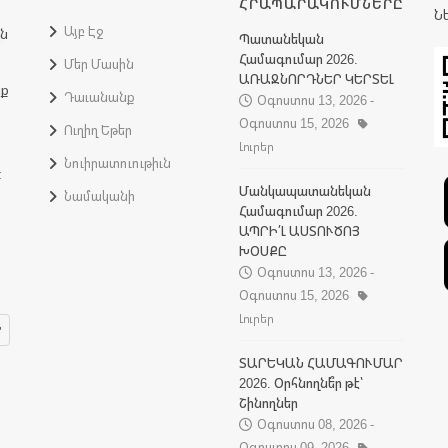
ՀՐԱՊԱՐԱԿՈՒՄՆԵՐԸ
Ն
Այբ Էջ
ին
Պատանեկան
Համագումար 2026.
Մեր Մասին
ԱՌԱՋՆՈՐԴՆԵՐ ԿԵՐՏԵԼ
նք
Դաւանանք
Օգոստոս 13, 2026 -
Օգոստոս 15, 2026
Ուղիղ Եթեր
Լուրեր
Նուիրատուութիւն
:
Մանկապատանեկան
Նամականի
Համագումար 2026.
ԱՊՐԻ՛Լ ԱՍՏՈՒԾՈՅ
ԽՕՍՔԸ
Օգոստոս 13, 2026 -
Օգոստոս 15, 2026
Լուրեր
ՏԱՐԵԿԱՆ ՀԱՄԱԳՈՒՄԱՐ
2026. Օրհնողնե՞ր թէ՝
Շինողներ
Օգոստոս 08, 2026 -
Օգոստոս 09, 2026