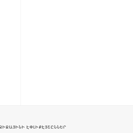
ՋԻՋԱՅԻՆԻ ԷՓԼԻՔԷՅՇԸՆՆԵՐ