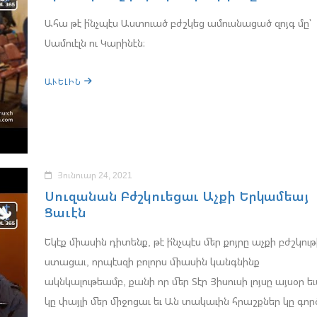
Ահա թէ ի՛նչպէս Աստուած բժշկեց ամուսնացած զոյգ մը՝
Սամուէլն ու Կարինէն։
ԱՒԵԼԻՆ
Յունուար 24, 2021
Սուզանան Բժշկուեցաւ Աչքի Երկամեայ
Ցաւէն
Եկէք միասին դիտենք, թէ ի՛նչպէս մեր քոյրը աչքի բժշկութ
ստացաւ, որպէսզի բոլորս միասին կանգնինք
ակնկալութեամբ, քանի որ մեր Տէր Յիսուսի լոյսը այսօր եւ
կը փայլի մեր միջոցաւ եւ Ան տակաւին հրաշքներ կը գոր