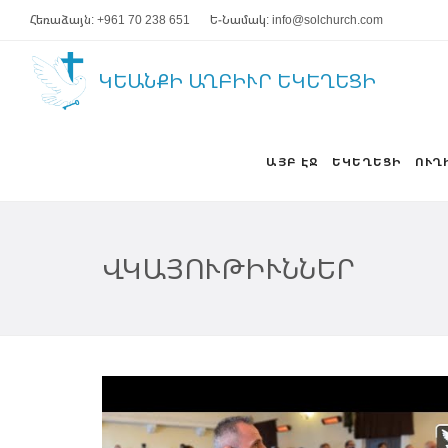
Հեռաձայն: +961 70 238 651
Ե-Նամակ: info@solchurch.com
ԿԵԱՆՔԻ ԱՂԲԻՒՐ ԵԿԵՂԵՑԻ
ԱՅԲ ԷՋ
ԵԿԵՂԵՑԻ
ՈՒՂ
ՎԿԱՅՈՒԹԻՒՆՆԵՐ