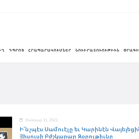
ԻՂ
ԴՊՐՈՑ
ՀՐԱՊԱՐԱԿՈՒՄՆԵՐ
ՆՈՒԻՐԱՏՈՒՈՒԹԻՒՆ
ԾՐԱԳԻ
Յունուար 31, 2021
Ի՛նչպէս Սամուէլը եւ Կարինէն Վայելեցի
Յիսուսի Բժշկարար Զօրութիւնը