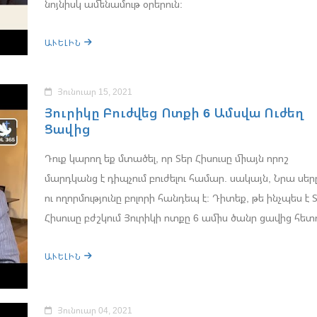
նոյնիսկ ամենամութ օրերուն:
ԱՒԵԼԻՆ
Յունուար 15, 2021
Յուրիկը Բուժվեց Ոտքի 6 Ամսվա Ուժեղ
Ցավից
Դուք կարող եք մտածել, որ Տեր Հիսուսը միայն որոշ
մարդկանց է դիպչում բուժելու համար. սակայն, Նրա սեր
ու ողորմությունը բոլորի հանդեպ է: Դիտեք, թե ինչպես է 
Հիսուսը բժշկում Յուրիկի ոտքը 6 ամիս ծանր ցավից հետ
ԱՒԵԼԻՆ
Յունուար 04, 2021