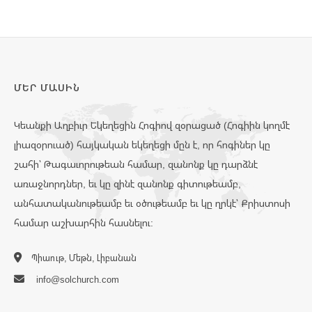
ՄԵՐ ՄԱՍԻՆ
Կեանքի Աղբիւր Եկեղեցին Հոգիով զօրացած (Հոգիին կողմէ
լիազօրուած) հայկական եկեղեցի մըն է, որ հոգիներ կը
շահի՝ Թագաւորութեան համար, զանոնք կը դարձնէ
առաջնորդներ, եւ կը զինէ զանոնք գիտութեամբ,
անհատականութեամբ եւ օծութեամբ եւ կը ղրկէ՝ Քրիստոսի
համար աշխարհին հասնելու:
Պիաութ, Մեթն, Լիբանան
info@solchurch.com