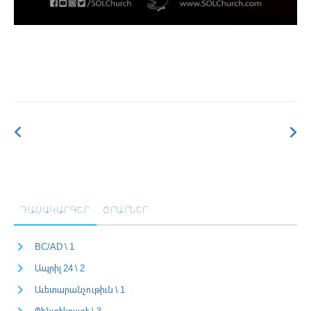
ԴԱՍԱԿԱՐԳԵՐ
ԾՐԱՐՆԵՐ
BC/AD \ 1
Ապրիլ 24 \ 2
Աւետարանչութիւն \ 1
Պենտէկոստէ \ 3