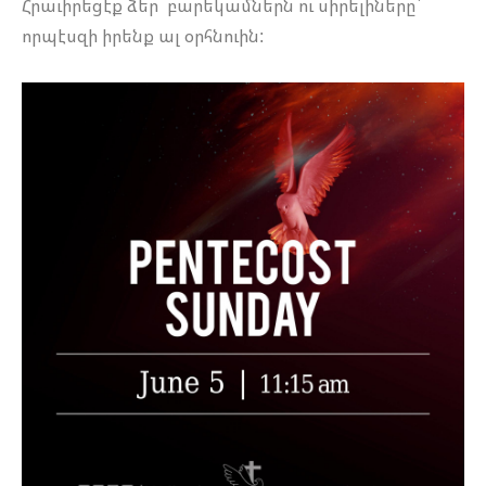
Հրաւիրեցէք ձեր բարեկամներն ու սիրելիները`
որպէսզի իրենք ալ օրհնուին: