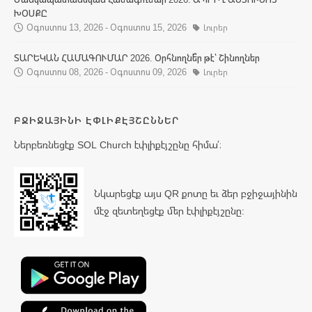
ԽՕՍՔԸ
Օգոստոս 13, 2026 - Օգոստոս 15, 2026
Լուրեր
ՏԱՐԵԿԱՆ ՀԱՄԱԳՈՒՄԱՐ 2026. Օրհնողնե՞ր թէ՝ Շինողներ
Օգոստոս 08, 2026 - Օգոստոս 09, 2026
Լուրեր
ԲՋԻՋԱՅԻՆԻ ԷՓԼԻՔԷՅՇԸՆՆԵՐ
Ներբեռնեցէք SOL Church էփլիքէյշընը հիմա՛։
Նկարեցէք այս QR քոտը եւ ձեր բջիջայինին
մէջ զետեղեցէք մեր էփլիքէյշընը: