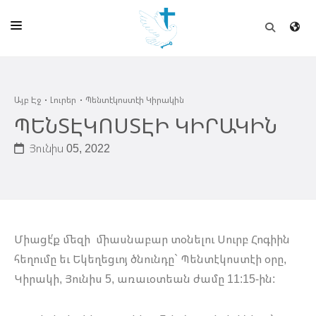
ԱՅԲ ԷՋ
Այբ Էջ
Լուրեր
Պենտէկոստէի Կիրակին
ԵԿԵՂԵՑԻ
ՊԵՆՏԷԿՈՍՏԷԻ ԿԻՐԱԿԻՆ
ՈՒՂԻՂ
Յունիս 05, 2022
ԴՊՐՈՑ
ՀՐԱՊԱՐԱԿՈՒՄՆԵՐ
ՆՈՒԻՐԱՏՈՒՈՒԹԻՒՆ
Միացէ՛ք մեզի միասնաբար տօնելու Սուրբ Հոգիին
ԾՐԱԳԻՐՆԵՐ ԵՒ ՓՈՏՔԱՍԹՆԵՐ
հեղումը եւ Եկեղեցւոյ ծնունդը` Պենտէկոստէի օրը,
Կիրակի, Յունիս 5, առաւօտեան ժամը 11:15-ին:
ՇԻՆԱՐԱՐՈՒԹԻՒՆ
ՆԱՄԱԿԱՆԻ