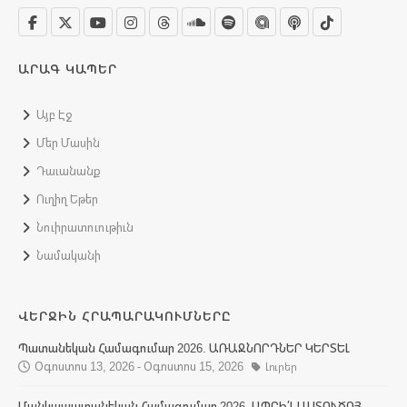
ԱՐԱԳ ԿԱՊԵՐ
Այբ Էջ
Մեր Մասին
Դաւանանք
Ուղիղ Եթեր
Նուիրատուութիւն
Նամականի
ՎԵՐՋԻՆ ՀՐԱՊԱՐԱԿՈՒՄՆԵՐԸ
Պատանեկան Համագումար 2026. ԱՌԱՋՆՈՐԴՆԵՐ ԿԵՐՏԵԼ
Օգոստոս 13, 2026 - Օգոստոս 15, 2026
Լուրեր
Մանկապատանեկան Համագումար 2026. ԱՊՐԻ՛Լ ԱՍՏՈՒԾՈՅ