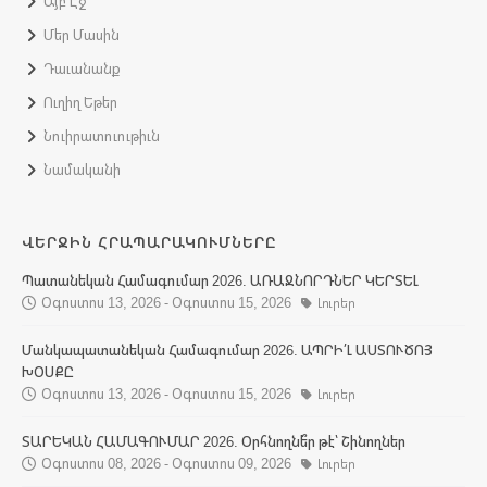
Այբ Էջ
Մեր Մասին
Դաւանանք
Ուղիղ Եթեր
Նուիրատուութիւն
Նամականի
ՎԵՐՋԻՆ ՀՐԱՊԱՐԱԿՈՒՄՆԵՐԸ
Պատանեկան Համագումար 2026. ԱՌԱՋՆՈՐԴՆԵՐ ԿԵՐՏԵԼ
Օգոստոս 13, 2026 - Օգոստոս 15, 2026
Լուրեր
Մանկապատանեկան Համագումար 2026. ԱՊՐԻ՛Լ ԱՍՏՈՒԾՈՅ
ԽՕՍՔԸ
Օգոստոս 13, 2026 - Օգոստոս 15, 2026
Լուրեր
ՏԱՐԵԿԱՆ ՀԱՄԱԳՈՒՄԱՐ 2026. Օրհնողնե՞ր թէ՝ Շինողներ
Օգոստոս 08, 2026 - Օգոստոս 09, 2026
Լուրեր