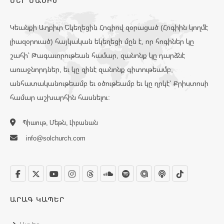
ՄԵՐ ՄԱՍԻՆ
Կեանքի Աղբիւր Եկեղեցին Հոգիով զօրացած (Հոգիին կողմէ
լիազօրուած) հայկական եկեղեցի մըն է, որ հոգիներ կը
շահի՝ Թագաւորութեան համար, զանոնք կը դարձնէ
առաջնորդներ, եւ կը զինէ զանոնք գիտութեամբ,
անհատականութեամբ եւ օծութեամբ եւ կը ղրկէ՝ Քրիստոսի
համար աշխարհին հասնելու:
Պիաութ, Մեթն, Լիբանան
info@solchurch.com
ԱՐԱԳ ԿԱՊԵՐ