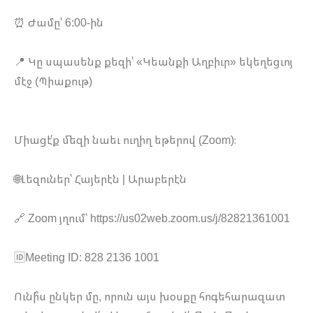
⏰ Ժամը՝ 6:00-ին
📍 Կը սպասենք քեզի՝ «Կեանքի Աղբիւր» եկեղեցւոյ
մէջ (Պիաքութ)
​Միացէ՛ք մեզի նաեւ ուղիղ եթերով (Zoom)։
🌐Լեզուներ՝ Հայերէն | Արաբերէն
🔗 Zoom յղում՝ https://us02web.zoom.us/j/82821361001
🆔Meeting ID: 828 2136 1001
Ունի՞ս ընկեր մը, որուն այս խօսքը հոգեհարազատ