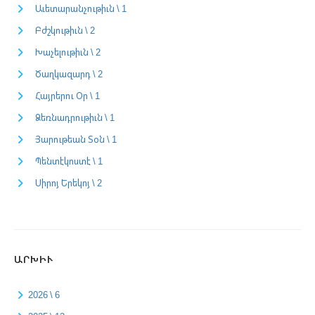
Աւետարանչութիւն \ 1
Բժշկութիւն \ 2
Խաչելութիւն \ 2
Ծաղկազարդ \ 2
Հայրերու Օր \ 1
Ձեռնադրութիւն \ 1
Յարութեան Տօն \ 1
Պենտէկոստէ \ 1
Սիրոյ Երեկոյ \ 2
ԱՐԽԻՒ
2026 \ 6