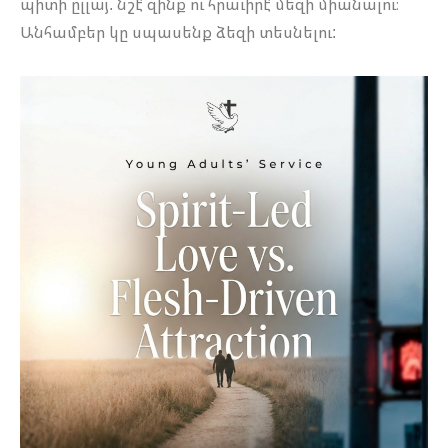
պիտի ըլլայ. նշէ՛ զինք ու հրաւիրէ՛ մեզի միանալու։
Անհամբեր կը սպասենք ձեզի տեսնելու: