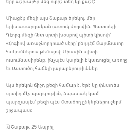
երբ աշխարհը մեզ ուրիշ տեղ կը քաշէ:
Միացէ՛ք մեզի այս Շաբաթ երեկոյ, մեր
երիտասարդական յատուկ ժողովին։ Պատուելի
Գէորգ մեզի հետ սրտի խօսքով պիտի կիսուի՝
«Հոգիով առաջնորդուած սէրը՝ ընդդէմ մարմնաւոր
հակումներու» թեմայով։ Միասին պիտի
ուսումնասիրենք, ինչպէս կարելի է կառուցել առողջ
եւ Աստուծոյ հաճելի յարաբերութիւններ։
​Այս երեկոն ճիշդ քեզի համար է, եթէ կը փնտռես
սրտիդ մէջ պարզութիւն, նպատակ կամ
պարզապէս՝ քեզի պէս մտածող ընկերներու ջերմ
շրջապատ։
🗓️ Շաբաթ, 25 Ապրիլ