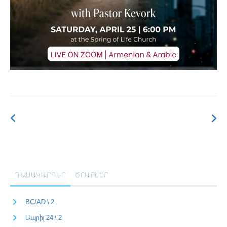
ԴԱՍԱԿԱՐԳԵՐ
ԾՐԱՐՆԵՐ
BC/AD \ 2
Ապրիլ 24 \ 2