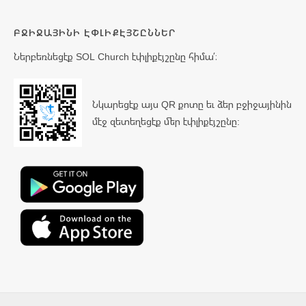
ԲՋԻՋԱՅԻՆԻ ԷՓԼԻՔԷՅՇԸՆՆԵՐ
Ներբեռնեցէք SOL Church էփլիքէյշընը հիմա՛։
Նկարեցէք այս QR քոտը եւ ձեր բջիջայինին
մէջ զետեղեցէք մեր էփլիքէյշընը: