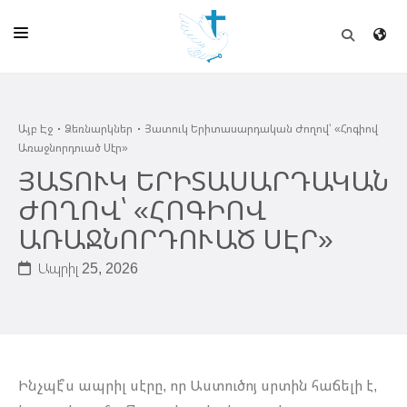
ԱՅԲ ԷՋ
Այբ Էջ
Ձեռնարկներ
Յատուկ Երիտասարդական Ժողով՝ «Հոգիով
ԵԿԵՂԵՑԻ
Առաջնորդուած Սէր»
ՈՒՂԻՂ
ՅԱՏՈՒԿ ԵՐԻՏԱՍԱՐԴԱԿԱՆ
ԺՈՂՈՎ՝ «ՀՈԳԻՈՎ
ԴՊՐՈՑ
ԱՌԱՋՆՈՐԴՈՒԱԾ ՍԷՐ»
ՀՐԱՊԱՐԱԿՈՒՄՆԵՐ
Ապրիլ 25, 2026
ՆՈՒԻՐԱՏՈՒՈՒԹԻՒՆ
ԾՐԱԳԻՐՆԵՐ ԵՒ ՓՈՏՔԱՍԹՆԵՐ
ՇԻՆԱՐԱՐՈՒԹԻՒՆ
​Ինչպէ՞ս ապրիլ սէրը, որ Աստուծոյ սրտին հաճելի է,
ՆԱՄԱԿԱՆԻ